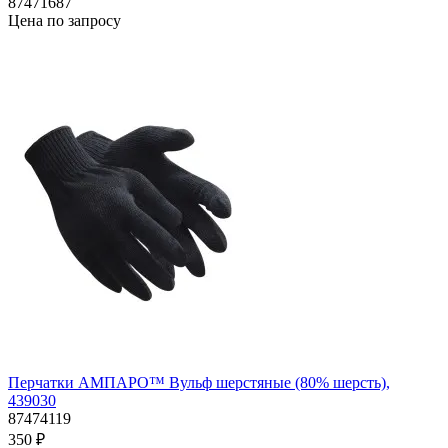
87471687
Цена по запросу
Перчатки АМПАРО™ Вульф шерстяные (80% шерсть),
439030
87474119
350 ₽