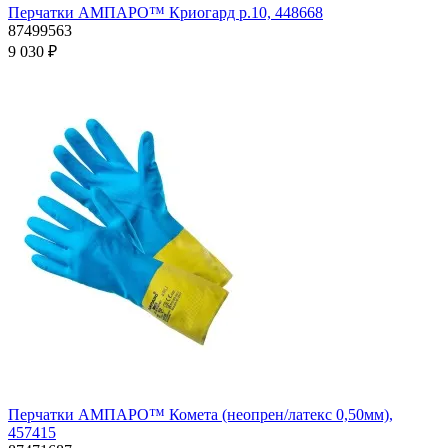
Перчатки АМПАРО™ Криогард р.10, 448668
87499563
9 030 ₽
Перчатки АМПАРО™ Комета (неопрен/латекс 0,50мм),
457415