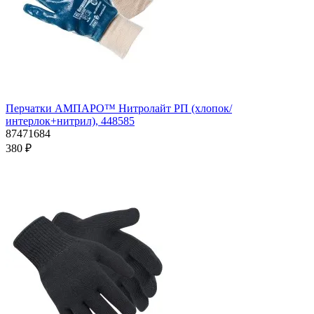
Перчатки АМПАРО™ Нитролайт РП (хлопок/
интерлок+нитрил), 448585
87471684
380 ₽