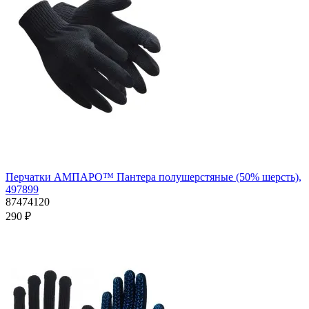
Перчатки АМПАРО™ Пантера полушерстяные (50% шерсть),
497899
87474120
290 ₽