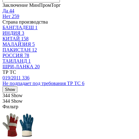
Заключение МинПромТорг
Да
44
Нет
259
Страна производства
БАНГЛАДЕШ
1
ИНДИЯ
3
КИТАЙ
158
МАЛАЙЗИЯ
5
ПАКИСТАН
12
РОССИЯ
78
ТАИЛАНД
1
ШРИ-ЛАНКА
20
ТР ТС
019/2011
336
Не подпадает под требования ТР ТС
6
Show
344
Show
344
Show
Фильтр