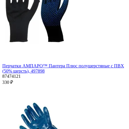
Перчатки АМПАРО™ Пантера Плюс полушерстяные с ПВХ
(50% шерсть), 497898
87474121
330 ₽