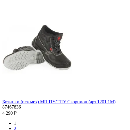
Ботинки (иск.мех) МП ПУ/ТПУ Скорпион (арт.1201.1М)
87467836
4 290 ₽
1
2