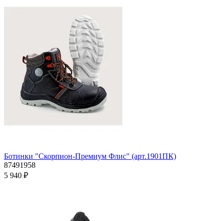
Ботинки "Скорпион-Премиум Флис" (арт.1901ПК)
87491958
5 940 ₽