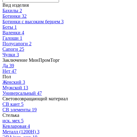
Вид изделия
Бахилы
2
Ботинки
32
Ботинки с высоким берцем
3
Боты
1
Валенки
4
Галоши
1
Полусапоги
2
Сапоги
25
Чулки
3
Заключение МинПромТорг
Да
39
Нет
47
Пол
Женский
3
Мужской
13
Универсальный
47
Световозвращающий материал
СВ кант
5
СВ элементы
19
Стелька
иск. мех
5
Кевларовая
4
Металл (1200Н)
3