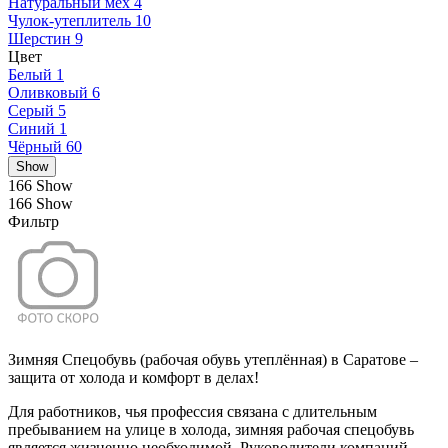
Натуральный мех
4
Чулок-утеплитель
10
Шерстин
9
Цвет
Белый
1
Оливковый
6
Серый
5
Синий
1
Чёрный
60
Show
166
Show
166
Show
Фильтр
Зимняя Спецобувь (рабочая обувь утеплённая) в Саратове –
защита от холода и комфорт в делах!
Для работников, чья профессия связана с длительным
пребыванием на улице в холода, зимняя рабочая спецобувь
является жизненно необходимой. Руководители компаний