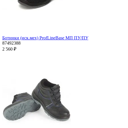
Ботинки (иск.мех) ProfLineBase МП ПУ/ПУ
87492388
2 560 ₽