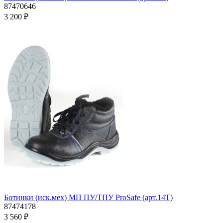
87470646
3 200 ₽
Ботинки (иск.мех) МП ПУ/ТПУ ProSafe (арт.14Т)
87474178
3 560 ₽