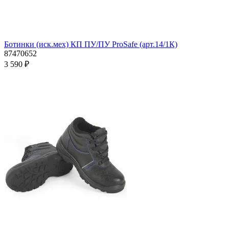
Ботинки (иск.мех) КП ПУ/ПУ ProSafe (арт.14/1К)
87470652
3 590 ₽