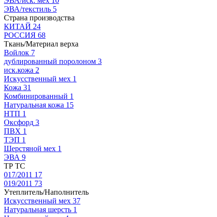
ЭВА/иск. мех
10
ЭВА/текстиль
5
Страна производства
КИТАЙ
24
РОССИЯ
68
Ткань/Материал верха
Войлок
7
дублированный поролоном
3
иск.кожа
2
Искусственный мех
1
Кожа
31
Комбинированный
1
Натуральная кожа
15
НТП
1
Оксфорд
3
ПВХ
1
ТЭП
1
Шерстяной мех
1
ЭВА
9
ТР ТС
017/2011
17
019/2011
73
Утеплитель/Наполнитель
Искусственный мех
37
Натуральная шерсть
1