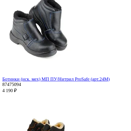
Ботинки (иск. мех) МП ПУ/Нитрил ProSafe (арт.24М)
87475094
4 190 ₽