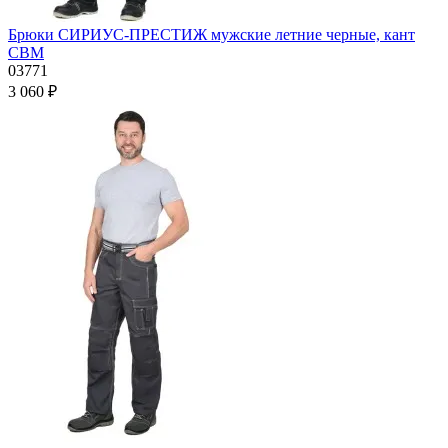
Брюки СИРИУС-ПРЕСТИЖ мужские летние черные, кант
СВМ
03771
3 060 ₽