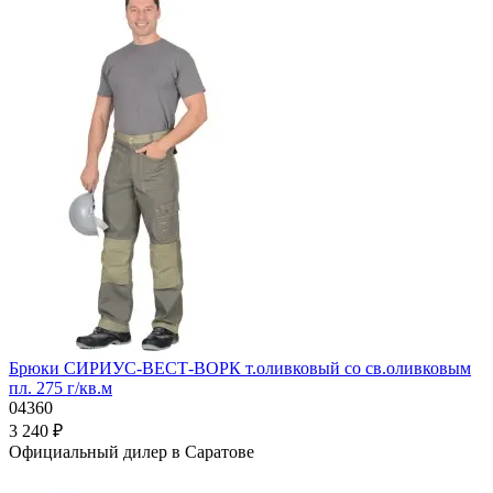
Брюки СИРИУС-ВЕСТ-ВОРК т.оливковый со св.оливковым
пл. 275 г/кв.м
04360
3 240 ₽
Официальный дилер в Саратове