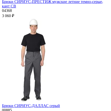
Брюки СИРИУС-ПРЕСТИЖ мужские летние темно-серые,
кант СВ
04368
3 060 ₽
Брюки СИРИУС-ДАЛЛАС серый
00885