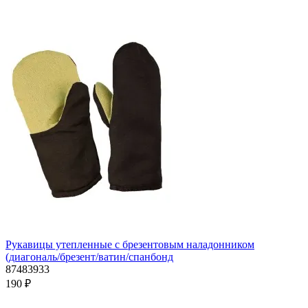
Рукавицы утепленные с брезентовым наладонником
(диагональ/брезент/ватин/спанбонд
87483933
190 ₽