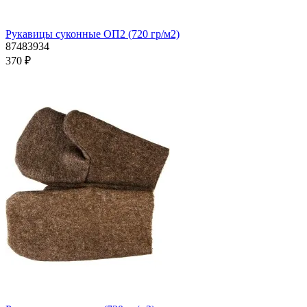
Рукавицы суконные ОП2 (720 гр/м2)
87483934
370 ₽