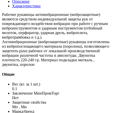
Описание
Характеристики
Рабочие рукавицы антивибрационные (виброзащитные)
являются средством индивидуальной защиты рук от
повреждающего воздействия вибрации при работе с ручным
виброинструментом и ударным инструментом (отбойный
молоток, перфоратор, ударная дрель, виброплита,
вибротрамбовка и т.д.).
Антивибрационные (виброзащитные) рукавицы изготовлены
из вибропоглощающего материала (поролона), позволяющего
защитить руки рабочих от локальной производственной
вибрации различной частоты и амплитуды. Двунитка
плотность 220-240 гр. Материал подкладки миткаль ,
двунитка, поролон
Общие
Вес (кг. за 1 шт.)
0.1
Заключение МинПромТорг
Нет
Защитные свойства
Мп , Ми
Марка/бренд