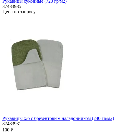
Рукавицы суконные (720 гр/м2)
87483935
Цена по запросу
Рукавицы х/б с брезентовым наладонником (240 гр/м2)
87483931
100 ₽