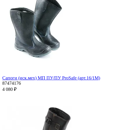
Сапоги (иск.мех) МП ПУ/ПУ ProSafe (арт.16/1М)
87474176
4 080 ₽