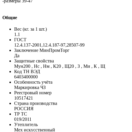
-размеры 39-47
Общие
Вес (кг. за 1 шт.)
1.1
ГОСТ
12.4.137-2001,12.4.187-97,28507-99
Заключение МинПромТорг
Да
Защитные свойства
Мун200 , Нс , Нм , К20 , Щ20 , З , Ми , К , Щ
Код ТН ВЭД
6403400000
Особенность учёта
Маркировка ЧЗ
Реестровый номер
10517421
Страна производства
РОССИЯ
ТР ТС
019/2011
Утеплитель
Мех искусственный