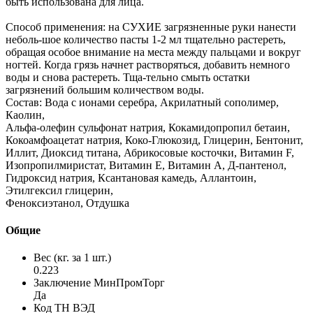
быть использована для лица.
Способ применения: на СУХИЕ загрязненные руки нанести
неболь-шое количество пасты 1-2 мл тщательно растереть,
обращая особое внимание на места между пальцами и вокруг
ногтей. Когда грязь начнет растворяться, добавить немного
воды и снова растереть. Тща-тельно смыть остатки
загрязнений большим количеством воды.
Состав: Вода с ионами серебра, Акрилатный сополимер,
Каолин,
Альфа-олефин сульфонат натрия, Кокамидопропил бетаин,
Кокоамфоацетат натрия, Коко-Глюкозид, Глицерин, Бентонит,
Иллит, Диоксид титана, Абрикосовые косточки, Витамин F,
Изопропилмиристат, Витамин Е, Витамин А, Д-пантенол,
Гидроксид натрия, Ксантановая камедь, Аллантоин,
Этилгексил глицерин,
Феноксиэтанол, Отдушка
Общие
Вес (кг. за 1 шт.)
0.223
Заключение МинПромТорг
Да
Код ТН ВЭД