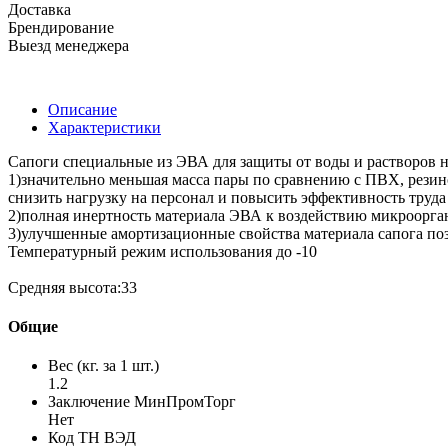
Доставка
Брендирование
Выезд менеджера
Описание
Характеристики
Сапоги специальные из ЭВА для защиты от воды и растворов не
1)значительно меньшая масса пары по сравнению с ПВХ, резин
снизить нагрузку на персонал и повысить эффективность труда
2)полная инертность материала ЭВА к воздействию микроорган
3)улучшенные амортизационные свойства материала сапога поз
Температурный режим использования до -10
Средняя высота:33
Общие
Вес (кг. за 1 шт.)
1.2
Заключение МинПромТорг
Нет
Код ТН ВЭД