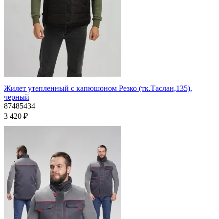
Жилет утепленный с капюшоном Резко (тк.Таслан,135),
черный
87485434
3 420 ₽