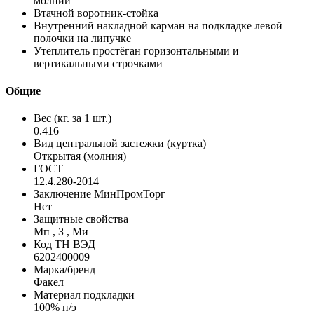
молнии
Втачной воротник-стойка
Внутренний накладной карман на подкладке левой
полочки на липучке
Утеплитель простёган горизонтальными и
вертикальными строчками
Общие
Вес (кг. за 1 шт.)
0.416
Вид центральной застежки (куртка)
Открытая (молния)
ГОСТ
12.4.280-2014
Заключение МинПромТорг
Нет
Защитные свойства
Мп , З , Ми
Код ТН ВЭД
6202400009
Марка/бренд
Факел
Материал подкладки
100% п/э