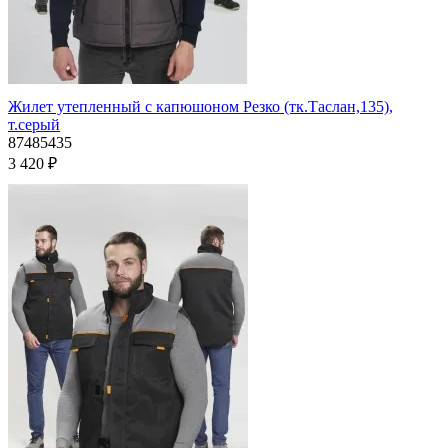
Жилет утепленный с капюшоном Резко (тк.Таслан,135),
т.серый
87485435
3 420 ₽