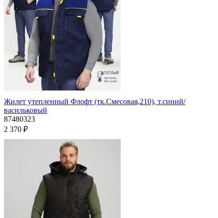
Жилет утепленный Флофт (тк.Смесовая,210), т.синий/
васильковый
87480323
2 370 ₽