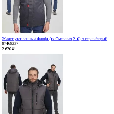
Жилет утепленный Флофт (тк.Смесовая,210), т.серый/серый
87468237
2 620 ₽