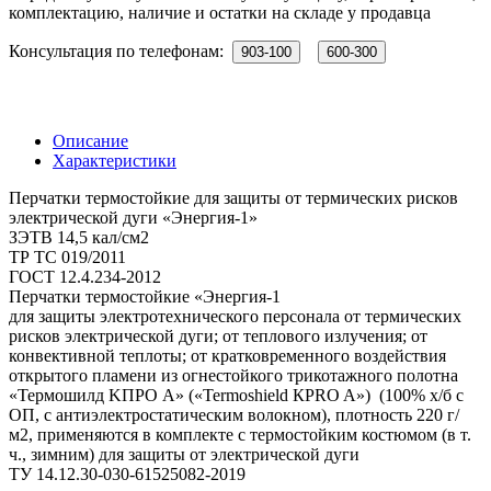
комплектацию, наличие и остатки на складе у продавца
Консультация по телефонам:
903-100
600-300
Описание
Характеристики
Перчатки термостойкие для защиты от термических рисков
электрической дуги «Энергия-1»
ЗЭТВ 14,5 кал/см2
ТР ТС 019/2011
ГОСТ 12.4.234-2012
Перчатки термостойкие «Энергия-1
для защиты электротехнического персонала от термических
рисков электрической дуги; от теплового излучения; от
конвективной теплоты; от кратковременного воздействия
открытого пламени из огнестойкого трикотажного полотна
«Термошилд KПРО А» («Termoshield КPRO A») (100% х/б с
ОП, с антиэлектростатическим волокном), плотность 220 г/
м2, применяются в комплекте с термостойким костюмом (в т.
ч., зимним) для защиты от электрической дуги
ТУ 14.12.30-030-61525082-2019