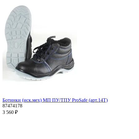
Ботинки (иск.мех) МП ПУ/ТПУ ProSafe (арт.14Т)
87474178
3 560 ₽