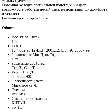
мелких предметов.
Объемная колодка специальной конструкции дает
возможность работать целый день, не испытывая дискомфорта
и усталости.
Глубина протектора - 4,5 см
Общие
Вес (кг. за 1 шт.)
1.6
ГОСТ
12.4.032-95,12.4.137-2001,12.4.187-97,28507-99
Заключение МинПромТорг
Нет
Защитные свойства
Тн , З , Сж , Тп
Код ТН ВЭД
6402999300
Особенность учёта
Маркировка ЧЗ
Стелька
иск. мех
Страна производства
КИТАЙ
ТР ТС