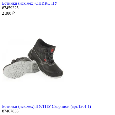
Ботинки (иск.мех) ОНИКС ПУ
87459325
2 380 ₽
Ботинки (иск.мех) ПУ/ТПУ Скорпион (арт.1201.1)
87467835