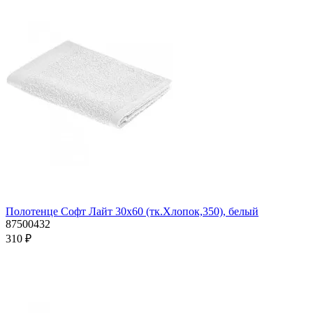
Полотенце Софт Лайт 30х60 (тк.Хлопок,350), белый
87500432
310 ₽