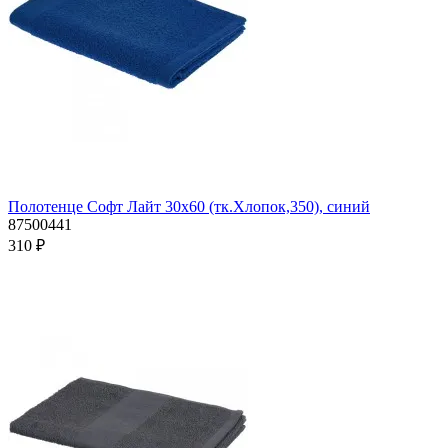
Полотенце Софт Лайт 30х60 (тк.Хлопок,350), синий
87500441
310 ₽