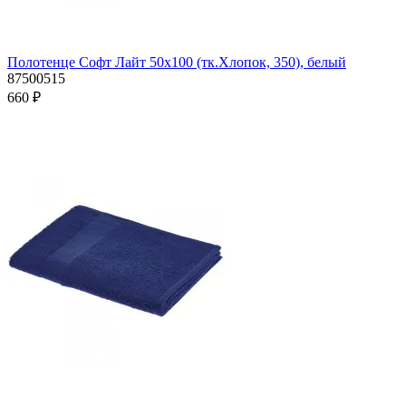
Полотенце Софт Лайт 50х100 (тк.Хлопок, 350), белый
87500515
660 ₽