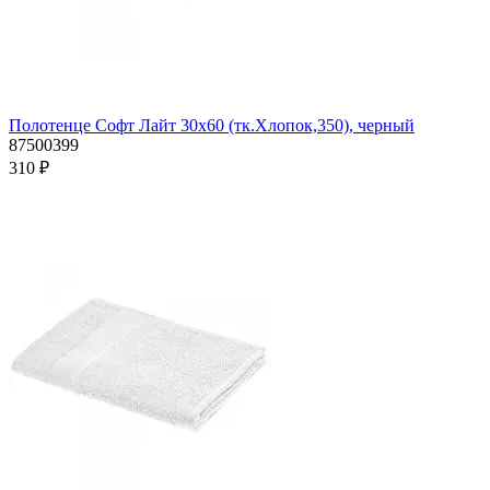
Полотенце Софт Лайт 30х60 (тк.Хлопок,350), черный
87500399
310 ₽