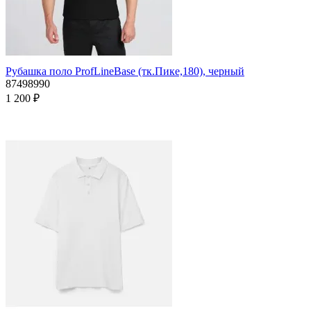
Рубашка поло ProfLineBase (тк.Пике,180), черный
87498990
1 200 ₽