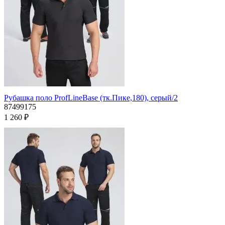
Рубашка поло ProfLineBase (тк.Пике,180), серый/2
87499175
1 260 ₽