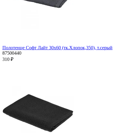
Полотенце Софт Лайт 30х60 (тк.Хлопок,350), т.серый
87500440
310 ₽