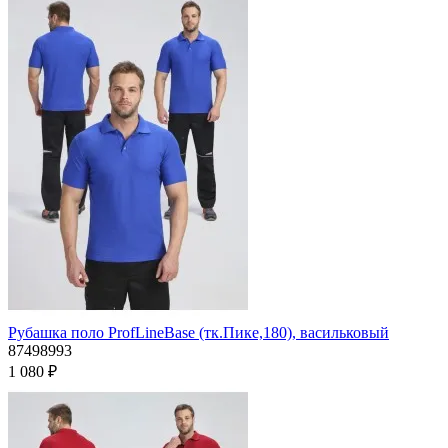
Рубашка поло ProfLineBase (тк.Пике,180), васильковый
87498993
1 080 ₽