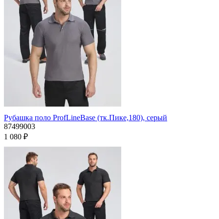
Рубашка поло ProfLineBase (тк.Пике,180), серый
87499003
1 080 ₽