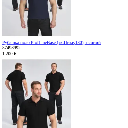
Рубашка поло ProfLineBase (тк.Пике,180), т.синий
87498992
1 200 ₽