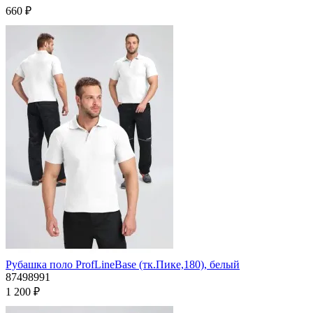
660 ₽
Рубашка поло ProfLineBase (тк.Пике,180), белый
87498991
1 200 ₽