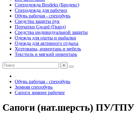
Спецодежда Brodeks (Бродекс)
Спецодежда для рабочих
Обувь рабочая - спецобувь
Средства защиты рук
Перчатки Gward (Гвард)
Средства индивидуальной защиты
Одежда для охоты и рыбалки
Одежда для активного отдыха
Хозтовары, инвентарь и мебель
Текстиль и мягкий инвентарь
×
Обувь рабочая - спецобувь
Зимняя спецобувь
Сапоги зимние рабочие
Сапоги (нат.шерсть) ПУ/ТПУ (