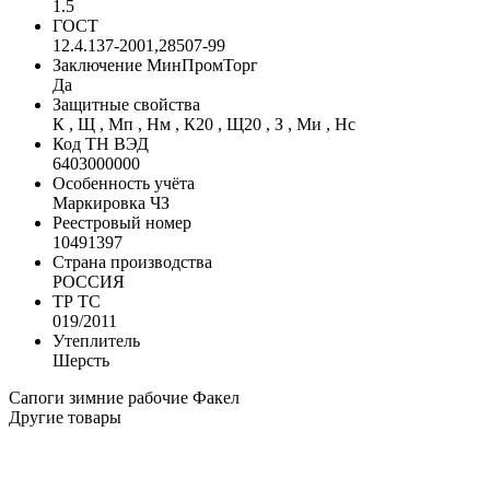
1.5
ГОСТ
12.4.137-2001,28507-99
Заключение МинПромТорг
Да
Защитные свойства
К , Щ , Мп , Нм , К20 , Щ20 , З , Ми , Нс
Код ТН ВЭД
6403000000
Особенность учёта
Маркировка ЧЗ
Реестровый номер
10491397
Страна производства
РОССИЯ
ТР ТС
019/2011
Утеплитель
Шерсть
Сапоги зимние рабочие
Факел
Другие товары