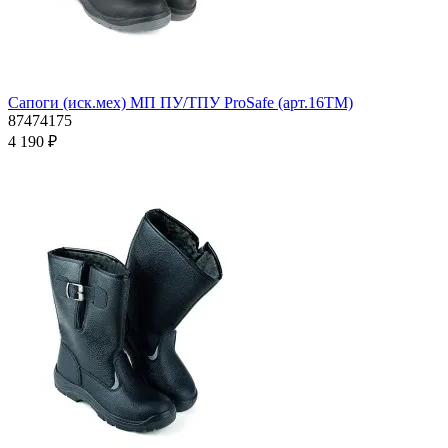
Сапоги (иск.мех) МП ПУ/ТПУ ProSafe (арт.16ТМ)
87474175
4 190 ₽