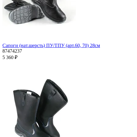
Сапоги (нат.шерсть) ПУ/ТПУ (арт.60, 70) 28см
87474237
5 360 ₽